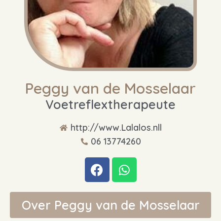
Peggy van de Mosselaar
Voetreflextherapeute
http://www.Lalalos.nll
06 13774260
Over Peggy van de Mosselaar